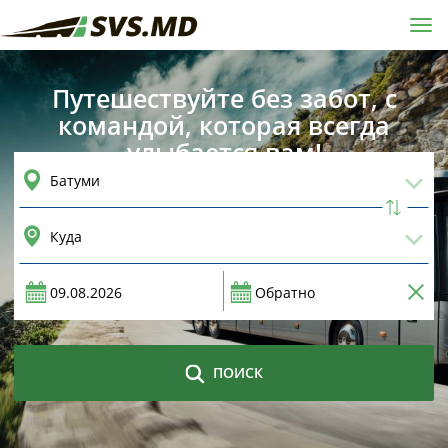
Tog
navi
Путешествуйте без забот, с
командой, которая всегда
улыбается вам!
ПОИСК