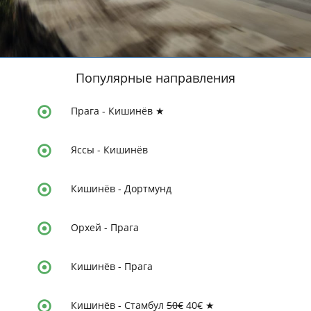
Популярные направления
Прага
-
Кишинёв ★
Яссы
-
Кишинёв
Кишинёв
-
Дортмунд
Орхей
-
Прага
Кишинёв
-
Прага
Кишинёв - Стамбул
50€
40€
★