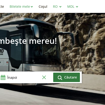
cte
Biletele mele
Coșul
RO
MDL
 zâmbește mereu!
Căutare