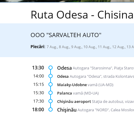
Ruta Odesa - Chisina
ООО "SARVALTEH AUTO"
Plecări
:
7 Aug., 8 Aug., 9 Aug., 10 Aug., 11 Aug., 12 Aug., 13 
13:30
Odesa
Autogara "Starosinna", Piața Staro
14:00
Odesa
Autogara "Odesa", strada Kolontaivs
15:15
Maiaky-Udobne
vamă (UA-MD)
15:30
Palanca
vamă (MD-UA)
17:30
Chișinău aeroport
Stația de autobuz, vizav
18:00
Chișinău
Autogara "NORD", Calea Mosilor 