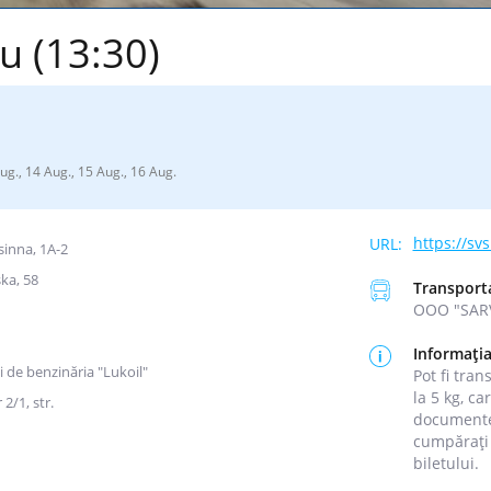
u (13:30)
Aug., 14 Aug., 15 Aug., 16 Aug.
https://s
sinna, 1A-2
ka, 58
Transport
ООО "SAR
Informația
i de benzinăria "Lukoil"
Pot fi tran
la 5 kg, ca
2/1, str.
documentel
cumpărați 
biletului.