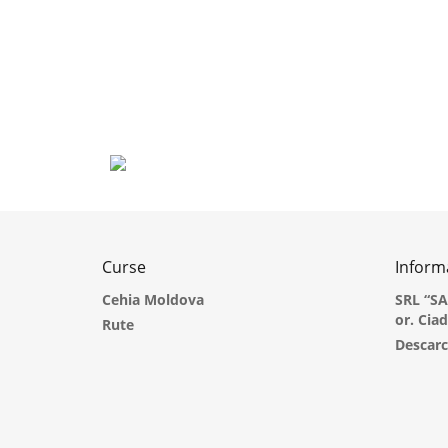
Curse
Informa
Cehia Moldova
SRL “S
or. Cia
Rute
Descarc