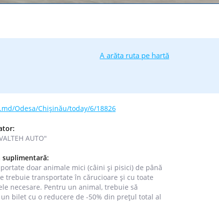
A arăta ruta pe hartă
vs.md/Odesa/Chișinău/today/6/18826
ator:
VALTEH AUTO"
 suplimentară:
sportate doar animale mici (câini și pisici) de până
re trebuie transportate în cărucioare și cu toate
e necesare. Pentru un animal, trebuie să
un bilet cu o reducere de -50% din prețul total al