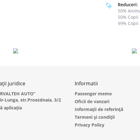
Reduceri:
50% Animal
50% Copii 
99% Copii 
ții juridice
Informatii
ARVALTEH AUTO”
Passenger memo
dir-Lunga, str.Proezdnaia, 3/2
Oficii de vanzari
ă aplicația
Informații de referință
Termeni și condiții
Privacy Policy