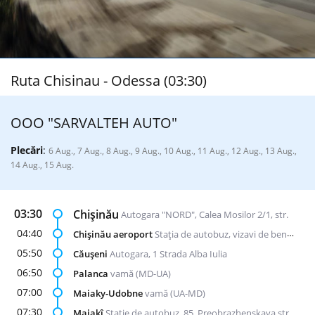
Ruta Chisinau - Odessa (03:30)
ООО "SARVALTEH AUTO"
Plecări
:
6 Aug., 7 Aug., 8 Aug., 9 Aug., 10 Aug., 11 Aug., 12 Aug., 13 Aug.,
14 Aug., 15 Aug.
03:30
Chișinău
Autogara "NORD", Calea Mosilor 2/1, str.
04:40
Chișinău aeroport
Stația de autobuz, vizavi de benzinăria "Lukoil"
05:50
Căușeni
Autogara, 1 Strada Alba Iulia
06:50
Palanca
vamă (MD-UA)
07:00
Maiaky-Udobne
vamă (UA-MD)
07:30
Maiakî
Stație de autobuz, 85, Preobrazhenskaya str.