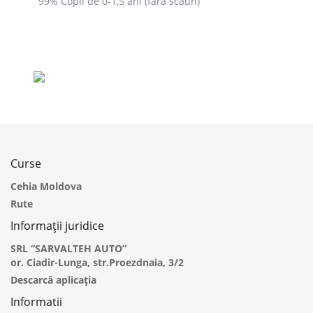
99% Copii de 0-1,5 ani (fără scaun)
Curse
Cehia Moldova
Rute
Informații juridice
SRL “SARVALTEH AUTO”
or. Ciadir-Lunga, str.Proezdnaia, 3/2
Descarcă aplicația
Informatii