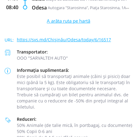
08:40
Odesa
Autogara "Starosinna", Piața Starosinna, 1A-2
A arăta ruta pe hartă
https://svs.md/Chișinău/Odesa/today/6/16517
Transportator:
ООО "SARVALTEH AUTO"
Informația suplimentară:
Este posibil să transportați animale (câini și pisici) doar
mici (până la 5 kg). Este obligatoriu să le transportați în
transportoare și cu toate documentele necesare.
Trebuie să cumpărați un bilet pentru animalul dvs. de
companie cu o reducere de -50% din prețul integral al
biletului.
Reduceri:
50% Animale (de talie mică, în portbagaj, cu documente)
50% Copii 0-6 ani