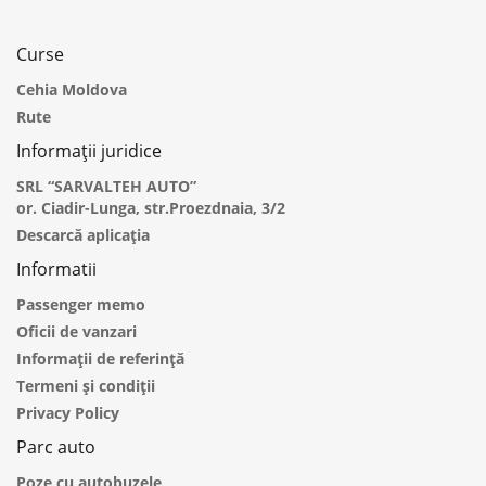
Curse
Cehia Moldova
Rute
Informații juridice
SRL “SARVALTEH AUTO”
or. Ciadir-Lunga, str.Proezdnaia, 3/2
Descarcă aplicația
Informatii
Passenger memo
Oficii de vanzari
Informații de referință
Termeni și condiții
Privacy Policy
Parc auto
Poze cu autobuzele