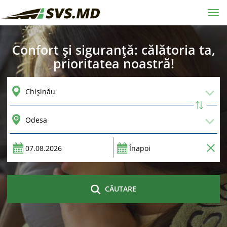
Tog
navi
Confort și siguranță: călătoria ta,
prioritatea noastră!
CĂUTARE