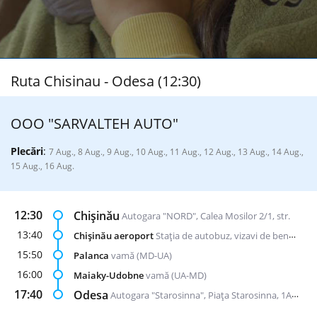
Ruta Chisinau - Odesa (12:30)
ООО "SARVALTEH AUTO"
Plecări
:
7 Aug., 8 Aug., 9 Aug., 10 Aug., 11 Aug., 12 Aug., 13 Aug., 14 Aug.,
15 Aug., 16 Aug.
12:30
Chișinău
Autogara "NORD", Calea Mosilor 2/1, str.
13:40
Chișinău aeroport
Stația de autobuz, vizavi de benzinăria "Lukoil"
15:50
Palanca
vamă (MD-UA)
16:00
Maiaky-Udobne
vamă (UA-MD)
17:40
Odesa
Autogara "Starosinna", Piața Starosinna, 1A-2