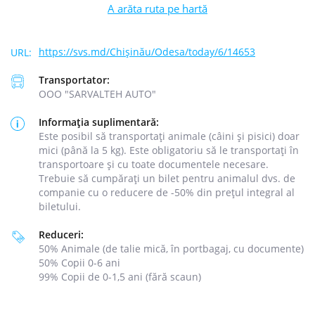
A arăta ruta pe hartă
https://svs.md/Chișinău/Odesa/today/6/14653
Transportator:
ООО "SARVALTEH AUTO"
Informația suplimentară:
Este posibil să transportați animale (câini și pisici) doar
mici (până la 5 kg). Este obligatoriu să le transportați în
transportoare și cu toate documentele necesare.
Trebuie să cumpărați un bilet pentru animalul dvs. de
companie cu o reducere de -50% din prețul integral al
biletului.
Reduceri:
50% Animale (de talie mică, în portbagaj, cu documente)
50% Copii 0-6 ani
99% Copii de 0-1,5 ani (fără scaun)