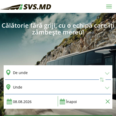
Tog
navi
Călătorie fără griji, cu o echipă care îți
zâmbește mereu!