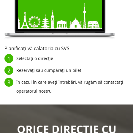
Planificați-vă călătoria cu SVS
1
Selectați o direcție
2
Rezervați sau cumpărați un bilet
3
În cazul în care aveți întrebări, vă rugăm să contactați
operatorul nostru
ORICE DIRECȚIE CU