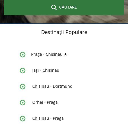
CĂUTARE
Destinații Populare
Praga
-
Chisinau ★
Iași
-
Chisinau
Chisinau
-
Dortmund
Orhei
-
Praga
Chisinau
-
Praga